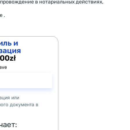
провождение в нотариальных действиях,
 .
иль и
зация
00zł
ave
ация или
ого документа в
чает
: