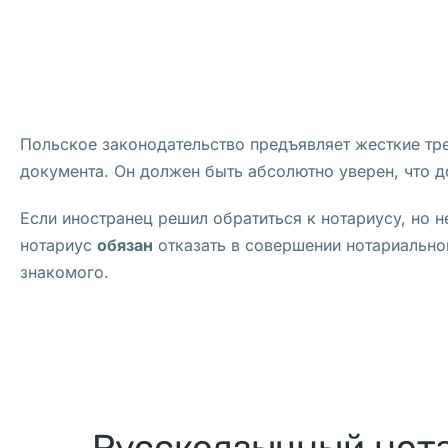
сроки,
стоимость
У
Польское законодательство предъявляет жесткие тре
к
документа. Он должен быть абсолютно уверен, что д
р
а
Если иностранец решил обратиться к нотариусу, но 
и
нотариус
обязан
отказать в совершении нотариальног
н
знакомого.
с
к
а
я 
с
е
Русскоязычный нот
т