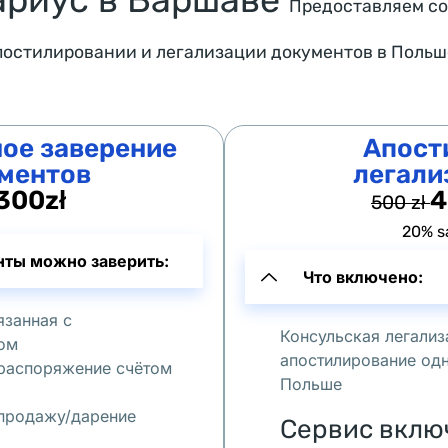
Предоставляем со
постилировании и легализации документов в Польше
ое заверение
Апост
ментов
легали
300zł
4
500 zł
20% s
нты можно заверить:
Что включено:
язанная с
Консульская легализ
ом
апостилирование одн
распоряжение счётом
Польше
 продажу/дарение
Сервис вклю