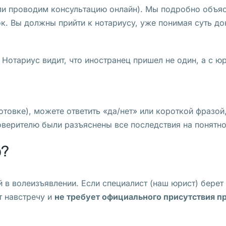
или проводим консультацию онлайн). Мы подробно объ
ок. Вы должны прийти к нотариусу, уже понимая суть д
 Нотариус видит, что иностранец пришел не один, а с 
отовке), можете ответить «да/нет» или короткой фразой
оверителю были разъяснены все последствия на понятн
о?
 в волеизъявлении. Если специалист (наш юрист) берет
т навстречу и
не требует официального присутствия п