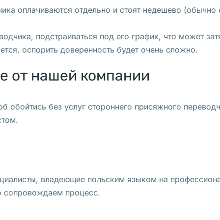
ка оплачиваются отдельно и стоят недешево (обычно от
дчика, подстраиваться под его график, что может затя
тся, оспорить доверенность будет очень сложно.
е от нашей компании
соб обойтись без услуг стороннего присяжного перевод
стом.
ециалисты, владеющие польским языком на профессион
о сопровождаем процесс.