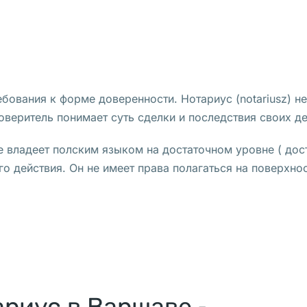
бования к форме доверенности. Нотариус (notariusz) н
оверитель понимает суть сделки и последствия своих де
не владеет полским языком на достаточном уровне ( до
о действия. Он не имеет права полагаться на поверхно
ариус в Варшаве