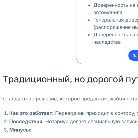
с
Доверенность на
а
автомобиля
н
Генеральная дове
(распоряжение и
ы
Доверенность на
"
наследства
, 
в 
За
п
е
Традиционный, но дорогой пу
к
а
р
Стандартное решение, которое предложит любой нотар
н
е 
Как это работает:
Переводчик приходит в контору, у
к
Последствия:
Нотариус делает специальную запись 
о
Минусы:
т