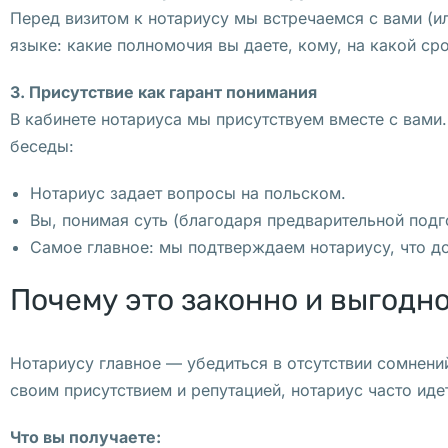
к
Перед визитом к нотариусу мы встречаемся с вами (
о
языке: какие полномочия вы даете, кому, на какой ср
ф
е 
3. Присутствие как гарант понимания
а
В кабинете нотариуса мы присутствуем вместе с вами.
к
беседы:
т
р
Нотариус задает вопросы на польском.
и
Вы, понимая суть (благодаря предварительной подг
с
Самое главное: мы подтверждаем нотариусу, что д
а 
Почему это законно и выгодн
А
н
д
Нотариусу главное — убедиться в отсутствии сомнений
ж
своим присутствием и репутацией, нотариус часто иде
е
л
Что вы получаете: