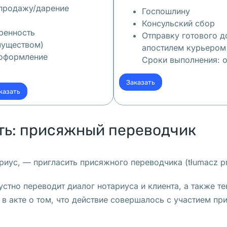
 продажу/дарение
Госпошлину
Консульский сбор
ренность
Отправку готового д
муществом)
апостилем курьеро
 оформление
Сроки выполнения
:
о
Заказать
казать
ть: присяжный переводчик
иус, — пригласить присяжного переводчика (tłumacz prz
стно переводит диалог нотариуса и клиента, а также те
в акте о том, что действие совершалось с участием пр