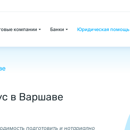
товые компании
Банки
Юридическая помощь
ве
You are here:
с в Варшаве
ходимость подготовить и нотариално