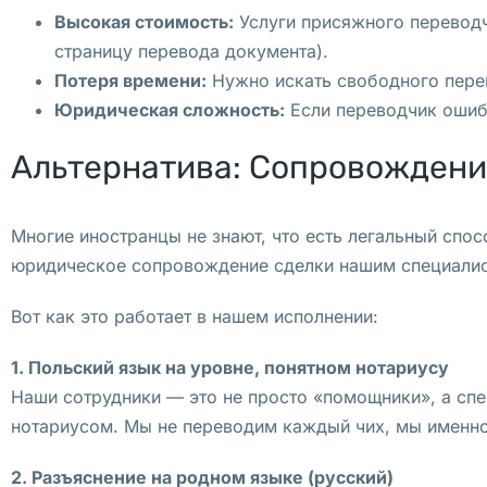
о
Высокая стоимость:
Услуги присяжного переводчи
р
страницу перевода документа).
о
Потеря времени:
Нужно искать свободного перево
й 
Юридическая сложность:
Если переводчик ошибе
3
Альтернатива: Сопровождени
0 
а
п
Многие иностранцы не знают, что есть легальный спо
р
юридическое сопровождение сделки нашим специали
е
л
Вот как это работает в нашем исполнении:
я 
1. Польский язык на уровне, понятном нотариусу
п
Наши сотрудники — это не просто «помощники», а сп
и
нотариусом. Мы не переводим каждый чих, мы именн
л
а 
2. Разъяснение на родном языке (русский)