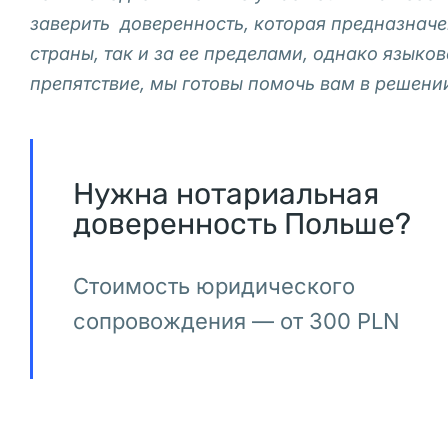
филиалы
заверить доверенность, которая предназначе
иностранных
страны, так и за ее пределами, однако языко
компаний,
препятствие, мы готовы помочь вам в решени
зарегистрированные
в
Польше.
Получить
Нужна нотариальная
доверенность Польше?
EORI
номер
Стоимость юридического
сопровождения — от 300 PLN
В
Польше: