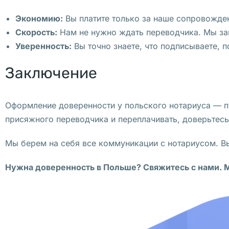
и
Экономию:
Вы платите только за наше сопровожден
н
Скорость:
Нам не нужно ждать переводчика. Мы зап
а 
Уверенность:
Вы точно знаете, что подписываете, п
Д
ж
Заключение
о
л
и
Оформление доверенности у польского нотариуса — пр
, 
присяжного переводчика и переплачивать, доверьтес
в
Мы берем на себя все коммуникации с нотариусом. Вы
ы
ш
Нужна доверенность в Польше? Свяжитесь с нами. М
л
а 
н
а 
е