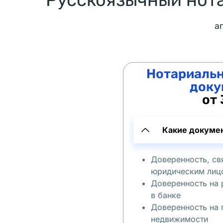
ь 
"
а
Л
ь
в
Нотариальн
о
доку
в
от 
с
к
Какие докуме
и
е 
Доверенность, св
к
юридическим лиц
р
Доверенность на 
у
в банке
а
Доверенность на
с
недвижимости