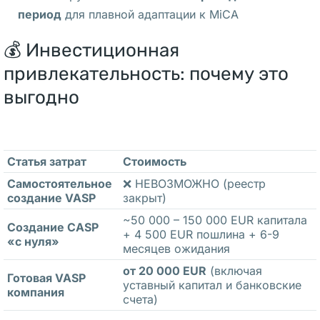
л
период
для плавной адаптации к MiCA
и
💰 Инвестиционная
, 
п
привлекательность: почему это
о
выгодно
т
о
м
Статья затрат
Стоимость
у 
ч
Самостоятельное
❌ НЕВОЗМОЖНО (реестр
создание VASP
закрыт)
т
~50 000 – 150 000 EUR капитала
о 
Создание CASP
+ 4 500 EUR пошлина + 6-9
о
«с нуля»
месяцев ожидания
н
от 20 000 EUR
(включая
Готовая VASP
а 
уставный капитал и банковские
компания
р
счета)
у