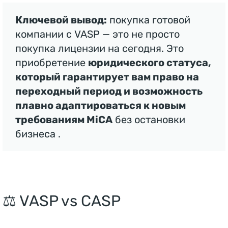
п
Ключевой вывод:
покупка готовой
о 
компании с VASP — это не просто
у
покупка лицензии на сегодня. Это
р
приобретение
юридического статуса,
о
который гарантирует вам право на
в
переходный период и возможность
н
плавно адаптироваться к новым
ю 
требованиям MiCA
без остановки
п
р
бизнеса .
о
б
о
к 
⚖️ VASP vs CASP
С
р