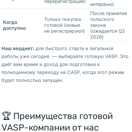
перерегистрация)
с
интервью)
к
После принятия
Только покупка
польского
о
Когда
готовой (новые
закона
г
доступно
не регистрируют)
(ожидается Q2
о 
2026)
с
Наш вердикт:
для быстрого старта и легальной
ч
работы уже сегодня — выбирайте готовую VASP. Это
е
даёт вам время и доход для подготовки к
т
полноценному переходу на CASP, когда этот режим
а 
будет полностью запущен.
в 
П
о
л
🏆 Преимущества готовой
ь
ш
VASP-компании от нас
е 