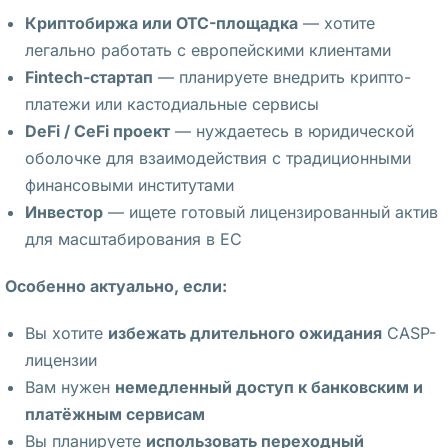
а
Криптобиржа или OTC-площадка
— хотите
я
легально работать с европейскими клиентами
в
Fintech-стартап
— планируете внедрить крипто-
и
платежи или кастодиальные сервисы
л
DeFi / CeFi проект
— нуждаетесь в юридической
а
оболочке для взаимодействия с традиционными
, 
финансовыми институтами
ч
Инвестор
— ищете готовый лицензированный актив
т
для масштабирования в ЕС
о 
е
Особенно актуально, если:
ё 
у
Вы хотите
избежать длительного ожидания
CASP-
в
лицензии
о
Вам нужен
немедленный доступ к банковским и
л
платёжным сервисам
и
Вы планируете
использовать переходный