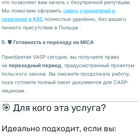
что позволяет вам начать с безупречной репутации.
щ
Мы помогаем оформить
смену учредителей и
а
правления в KRS
полностью удалённо, без вашего
я 
личного присутствия в Польше .
I
K
5. 🛡️ Готовность к переходу на MiCA
E
A 
Приобретая VASP сегодня, вы получаете право
в 
на
переходный период
, предусмотренный проектом
В
польского закона. Вы сможете продолжать работу,
а
пока готовите полный пакет документов для CASP-
р
лицензии .
ш
🎯 Для кого эта услуга?
а
в
е 
Идеально подходит, если вы:
з