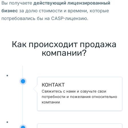
Вы получаете
действующий лицензированный
с
бизнес
за долю стоимости и времени, которые
с
потребовались бы на CASP-лицензию.
к
а
я
Как происходит продажа
. 
компании?
Д
е
в
у
ш
КОНТАКТ
Свяжитесь с нами и озвучьте свои
к
потребности и пожелания относительно
а 
компании
п
о
д