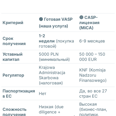
о
к
и 
🔵 CASP-
🟢 Готовая VASP
о
Критерий
лицензия
(наша услуга)
(MiCA)
т
к
1-2
Срок
недели
(покупка
6-9 месяцев
р
получения
готовой)
ы
Уставный
5000 PLN
50 000 – 150
т
капитал
(минимальный)
000 EUR
и
Krajowa
KNF (Komisja
я 
Administracja
Регулятор
Nadzoru
б
Skarbowa
Finansowego)
(налоговая)
а
Паспортизация
Да, во все 27
н
Нет
в ЕС
стран ЕС
к
Высокая
о
Низкая (due
Сложность
(бизнес-план,
diligence +
в
получения
политики,