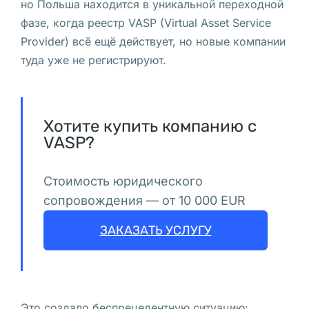
телефона
но Польша находится в уникальной переходной
польского
фазе, когда реестр VASP (Virtual Asset Service
оператора
Provider) всё ещё действует, но новые компании
PESEL
туда уже не регистрируют.
в
Польше
Хотите купить компанию с
VASP?
В 
В
Стоимость юридического
а
сопровождения — от 10 000 EUR
р
ш
ЗАКАЗАТЬ УСЛУГУ
а
в
е 
в
Это создало беспрецедентную ситуацию: