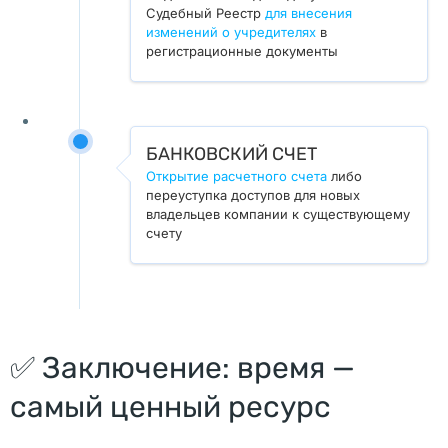
Судебный Реестр
для внесения
К
изменений о учредителях
в
о
регистрационные документы
м
м
а
БАНКОВСКИЙ СЧЕТ
н
Открытие расчетного счета
либо
д
переуступка доступов для новых
и
владельцев компании к существующему
счету
т
н
о
е 
о
✅ Заключение: время —
б
щ
самый ценный ресурс
е