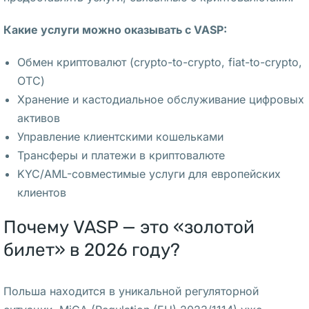
б
Какие услуги можно оказывать с VASP:
к
а
Обмен криптовалют (crypto-to-crypto, fiat-to-crypto,
х 
OTC)
6
Хранение и кастодиальное обслуживание цифровых
4 
активов
ч
Управление клиентскими кошельками
а
Трансферы и платежи в криптовалюте
с
KYC/AML-совместимые услуги для европейских
а 
клиентов
в 
г
Почему VASP — это «золотой
о
билет» в 2026 году?
д
: 
Польша находится в уникальной регуляторной
р