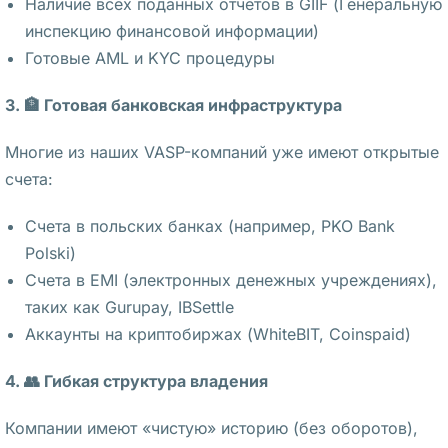
Наличие всех поданных отчётов в GIIF (Генеральную
л
инспекцию финансовой информации)
ь
Готовые AML и KYC процедуры
ш
е
3. 🏦 Готовая банковская инфраструктура
Э
Многие из наших VASP-компаний уже имеют открытые
к
счета:
с
-
Счета в польских банках (например, PKO Bank
у
Polski)
п
Счета в EMI (электронных денежных учреждениях),
р
таких как Gurupay, IBSettle
а
Аккаунты на криптобиржах (WhiteBIT, Coinspaid)
в
4. 👥 Гибкая структура владения
л
я
Компании имеют «чистую» историю (без оборотов),
ю