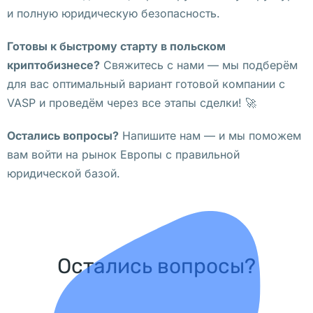
у
и полную юридическую безопасность.
щ
Готовы к быстрому старту в польском
е
криптобизнесе?
Свяжитесь с нами — мы подберём
с
для вас оптимальный вариант готовой компании с
т
VASP и проведём через все этапы сделки! 🚀
в
а
Остались вопросы?
Напишите нам — и мы поможем
, 
вам войти на рынок Европы с правильной
н
юридической базой.
а
л
о
г
и 
Остались вопросы?
и
з
у