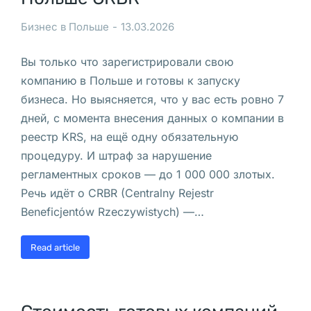
д
е
Бизнес в Польше
13.03.2026
в
Вы только что зарегистрировали свою
у
компанию в Польше и готовы к запуску
ш
бизнеса. Но выясняется, что у вас есть ровно 7
к
дней, с момента внесения данных о компании в
а 
реестр KRS, на ещё одну обязательную
б
процедуру. И штраф за нарушение
е
регламентных сроков — до 1 000 000 злотых.
с
Речь идёт о CRBR (Centralny Rejestr
п
Beneficjentów Rzeczywistych) —…
л
а
Read article
т
н
о 
ж