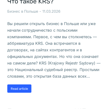
Что такое KRS?
е 
и
Бизнес в Польше
11.03.2026
с
к
Вы решили открыть бизнес в Польше или уже
л
начали сотрудничество с польскими
ю
компаниями. Первое, с чем вы столкнетесь —
ч
аббревиатура KRS. Она встречается в
е
договорах, на сайтах контрагентов и в
н
официальных документах. Но что она означает
и
на самом деле? KRS (Krajowy Rejestr Sądowy) —
е 
это Национальный судебный реестр. Простыми
у
словами, это открытая база данных всех…
ч
р
Read article
е
д
и