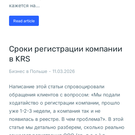
е
кажется на…
д
ё
Read article
т 
т
р
Сроки регистрации компании
а
в KRS
н
с
Бизнес в Польше
11.03.2026
л
я
Написание этой статьи спровоцировали
ц
обращения клиентов с вопросом: «Мы подали
и
ходатайство о регистрации компании, прошло
ю 
уже 1-2-3 недели, а компания так и не
Г
появилась в реестре. В чем проблема?». В этой
о
статье мы детально разберем, сколько реально
т