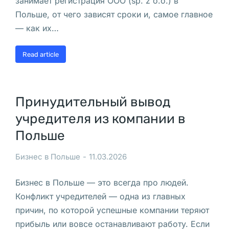
занимает регистрация ООО (sp. z o.o.) в
о
Польше, от чего зависят сроки и, самое главное
в
— как их…
ы
е 
Read article
к
о
м
Принудительный вывод
п
учредителя из компании в
а
Польше
н
и
Бизнес в Польше
11.03.2026
и 
в 
Бизнес в Польше — это всегда про людей.
П
Конфликт учредителей — одна из главных
о
причин, по которой успешные компании теряют
л
прибыль или вовсе останавливают работу. Если