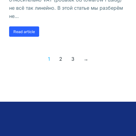
р
не всё так линейно. В этой статье мы разберём
ы
не…
т
ь
Read article
?
С
1
2
3
→
ч
е
т 
в 
P
K
O 
B
P 
м