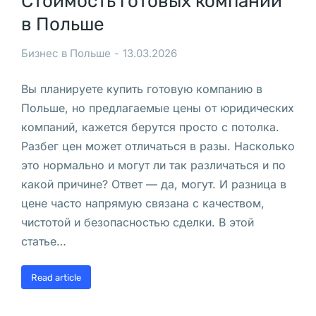
Стоимость готовых компаний
и
в Польше
в
ё
Бизнес в Польше
13.03.2026
т 
Вы планируете купить готовую компанию в
в 
Польше, но предлагаемые цены от юридических
к
компаний, кажется берутся просто с потолка.
в
Разбег цен может отличаться в разы. Насколько
а
это нормально и могут ли так различаться и по
р
какой причине? Ответ — да, могут. И разница в
т
цене часто напрямую связана с качеством,
и
чистотой и безопасностью сделки. В этой
р
статье…
е 
с 
Read article
к
а