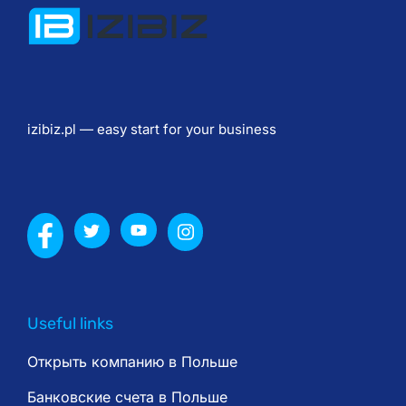
о
ж
е
т 
о
izibiz.pl — easy start for your business
т
к
р
ы
т
ь 
и
н
Useful links
о
Открыть компанию в Польше
с
т
Банковские счета в Польше