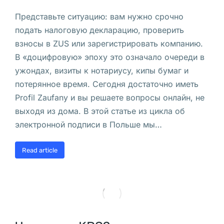
к
Представьте ситуацию: вам нужно срочно
а 
подать налоговую декларацию, проверить
взносы в ZUS или зарегистрировать компанию.
П
В «доцифровую» эпоху это означало очереди в
р
ужондах, визиты к нотариусу, кипы бумаг и
и
потерянное время. Сегодня достаточно иметь
н
Profil Zaufany и вы решаете вопросы онлайн, не
у
выходя из дома. В этой статье из цикла об
д
электронной подписи в Польше мы…
и
т
Read article
е
л
ь
н
о