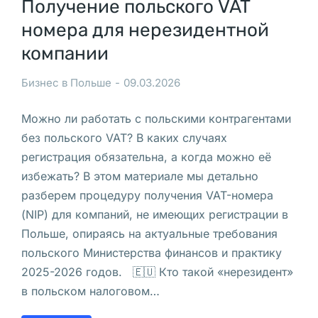
Получение польского VAT
т
номера для нерезидентной
е
компании
л
я 
Бизнес в Польше
09.03.2026
и
з 
Можно ли работать с польскими контрагентами
к
без польского VAT? В каких случаях
о
регистрация обязательна, а когда можно её
м
избежать? В этом материале мы детально
п
разберем процедуру получения VAT-номера
а
(NIP) для компаний, не имеющих регистрации в
н
Польше, опираясь на актуальные требования
и
польского Министерства финансов и практику
и 
2025-2026 годов. 🇪🇺 Кто такой «нерезидент»
в 
в польском налоговом…
П