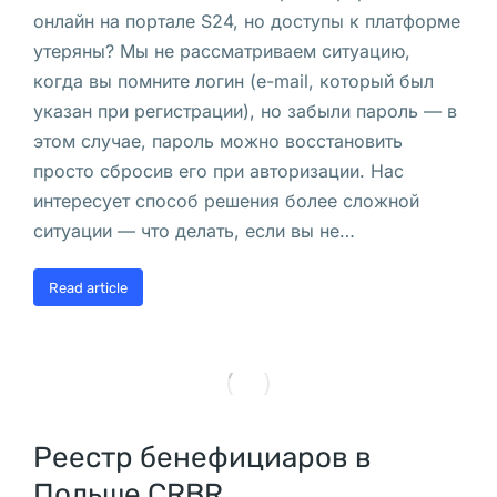
дел
онлайн на портале S24, но доступы к платформе
Польши
утеряны? Мы не рассматриваем ситуацию,
Ликвидация
когда вы помните логин (e-mail, который был
указан при регистрации), но забыли пароль — в
компании
этом случае, пароль можно восстановить
в
просто сбросив его при авторизации. Нас
интересует способ решения более сложной
Польше
ситуации — что делать, если вы не…
В 
Read article
В
а
р
ш
а
в
Реестр бенефициаров в
е 
Польше CRBR