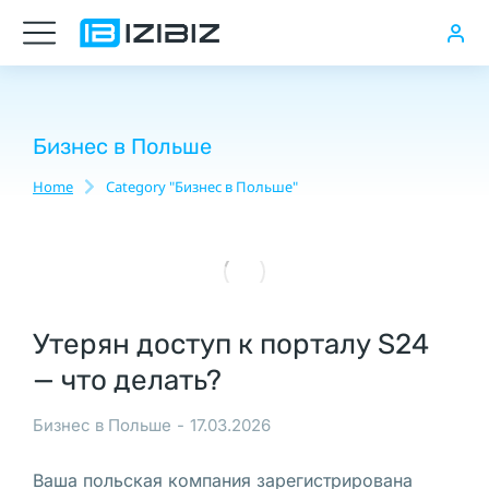
Принудительное
исключение
учредителя
из
Бизнес в Польше
компании
Home
Category "Бизнес в Польше"
You are here:
в
Польше
Юридический
Утерян доступ к порталу S24
адрес
— что делать?
в
Польше,
Бизнес в Польше
17.03.2026
Министерство
иностранных
Ваша польская компания зарегистрирована