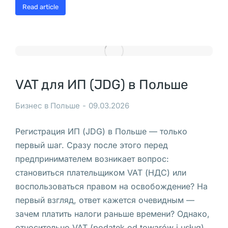
о
Read article
л
ь
ш
е
VAT для ИП (JDG) в Польше
К
т
Бизнес в Польше
09.03.2026
о 
м
Регистрация ИП (JDG) в Польше — только
о
первый шаг. Сразу после этого перед
ж
предпринимателем возникает вопрос:
е
становиться плательщиком VAT (НДС) или
т 
воспользоваться правом на освобождение? На
о
первый взгляд, ответ кажется очевидным —
т
зачем платить налоги раньше времени? Однако,
к
относительно VAT (podatek od towarów i usług)