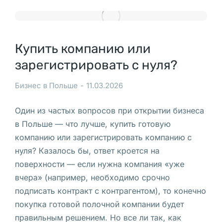
м
е
р
а
Купить компанию или
м
зарегистрировать с нуля?
и
, 
Бизнес в Польше
11.03.2026
а 
в
Один из частых вопросов при открытии бизнеса
л
в Польше — что лучше, купить готовую
а
компанию или зарегистрировать компанию с
д
нуля? Казалось бы, ответ кроется на
е
поверхности — если нужна компания «уже
л
вчера» (например, необходимо срочно
е
подписать контракт с контрагентом), то конечно
ц 
покупка готовой полочной компании будет
в
правильным решением. Но все ли так, как