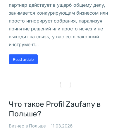
ь
партнер действует в ущерб общему делу,
ш
занимается конкурирующим бизнесом или
е
просто игнорирует собрания, парализуя
: 
принятие решений или просто исчез и не
п
выходит на связь, у вас есть законный
р
инструмент…
о
д
Read article
а
ж
а 
и 
п
Что такое Profil Zaufany в
о
Польше?
к
у
Бизнес в Польше
11.03.2026
п